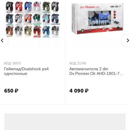
КОД:
16575
КОД:
21745
Геймпад/Dualshock ps4
Автомагнитола 2 din
однотонные
Dv.Pioneer.Ok AHD-1801-7
Android 2/32
650
₽
4 090
₽