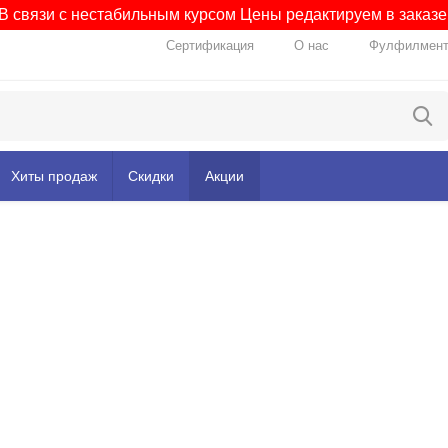
В связи с нестабильным курсом Цены редактируем в заказе
Сертификация
О нас
Фулфилмен
Хиты продаж
Скидки
Акции