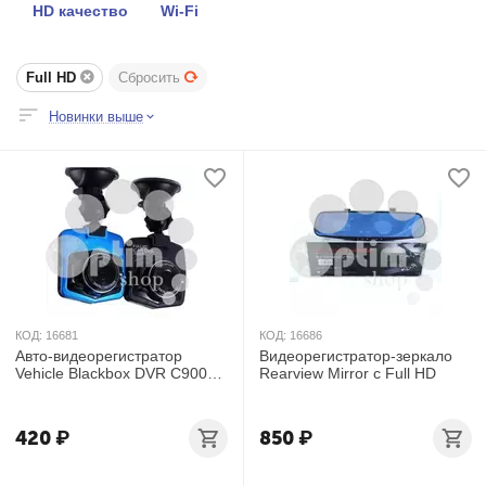
HD качество
Wi-Fi
Full HD
Сбросить
Новинки выше
КОД:
16681
КОД:
16686
Авто-видеорегистратор
Видеорегистратор-зеркало
Vehicle Blackbox DVR C900
Rearview Mirror с Full HD
оптом
420
₽
850
₽