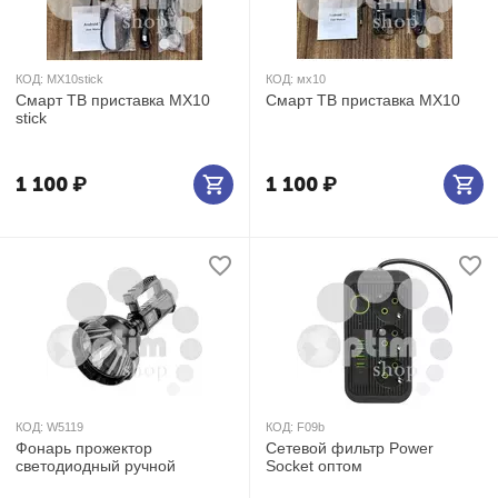
КОД:
MX10stick
КОД:
мх10
Смарт ТВ приставка MX10
Смарт ТВ приставка MX10
stick
1 100
₽
1 100
₽
КОД:
W5119
КОД:
F09b
Фонарь прожектор
Сетевой фильтр Power
светодиодный ручной
Socket оптом