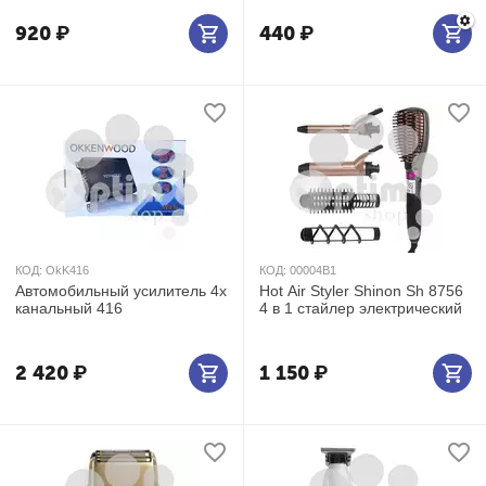
920
₽
440
₽
КОД:
OkK416
КОД:
00004B1
Автомобильный усилитель 4х
Hot Air Styler Shinon Sh 8756
канальный 416
4 в 1 стайлер электрический
2 420
₽
1 150
₽