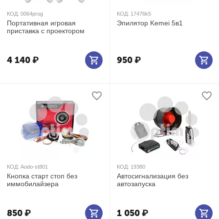
КОД:
0064prog
КОД:
17476k5
Портативная игровая
Эпилятор Kemei 5в1
приставка с проектором
4 140
₽
950
₽
КОД:
Aodo-st801
КОД:
19380
Кнопка старт стоп без
Автосигнализация без
иммобилайзера
автозапуска
850
₽
1 050
₽