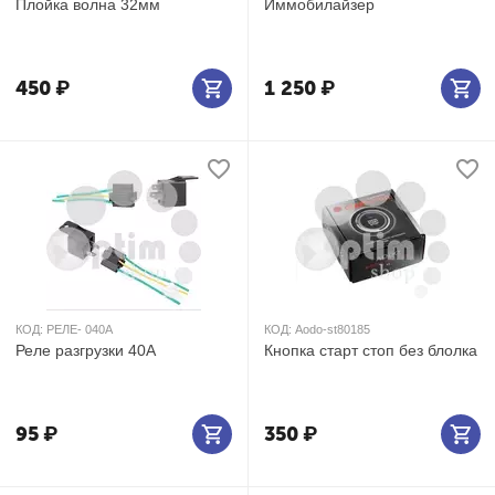
Плойка волна 32мм
Иммобилайзер
450
₽
1 250
₽
КОД:
РЕЛЕ- 040А
КОД:
Aodo-st80185
Реле разгрузки 40А
Кнопка старт стоп без блолка
95
₽
350
₽