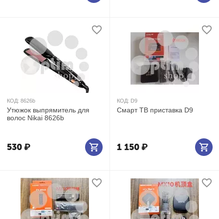
КОД:
8626b
КОД:
D9
Утюжок выпрямитель для
Смарт ТВ приставка D9
волос Nikai 8626b
530
₽
1 150
₽