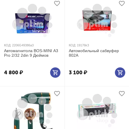
КОД:
2206G49386а3
КОД:
19176k3
Автомагнитола BOS-MINI А3
Автомобильный сабвуфер
Pro 2/32 2din 9 Дюймов
802А
4 800
₽
3 100
₽