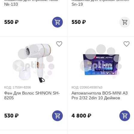
Nk-133
Sn-19
550
₽
550
₽
КОД:
175SH-8206
КОД:
2206G49387а3
Фен Для Волос SHINON SH-
Автомагнитола BOS-MINI А3
8205
Pro 2/32 2din 10 Дюймов
530
₽
4 800
₽