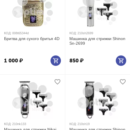
КОД:
008t65344d
КОД:
210sh2699
Бритва для сухого бритья 4D
Машинка для стрижки Shinon
Sn-2699
1 000
₽
850
₽
КОД:
210nk133
КОД:
210sh19
Машинка для стрижки Nikai
Машинка для стрижки Shinon