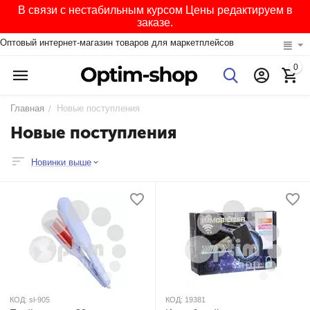
В связи с нестабильным курсом Цены редактируем в
заказе.
Оптовый интернет-магазин товаров для маркетплейсов
0
Главная
Новые поступления
/
Новые поступления
Новинки выше
КОД:
sl-905
КОД:
19381