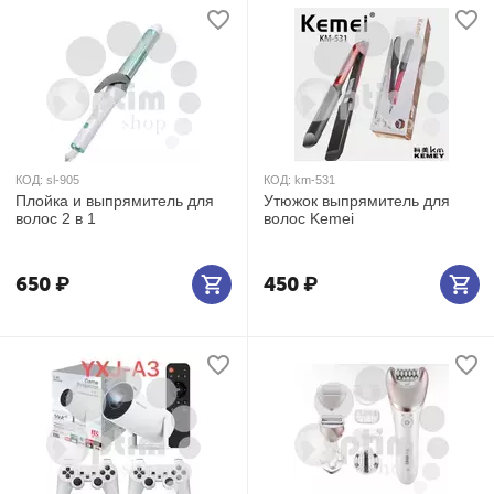
КОД:
sl-905
КОД:
km-531
Плойка и выпрямитель для
Утюжок выпрямитель для
волос 2 в 1
волос Kemei
650
₽
450
₽