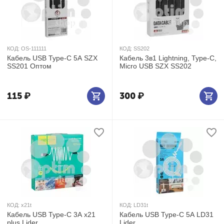
КОД:
OS-111111
КОД:
SS202
Кабель USB Type-C 5А SZX
Кабель 3в1 Lightning, Type-C,
SS201 Оптом
Micro USB SZX SS202
115
₽
300
₽
КОД:
x21t
КОД:
LD31t
Кабель USB Type-C 3А x21
Кабель USB Type-C 5А LD31
plus Lider
Lider