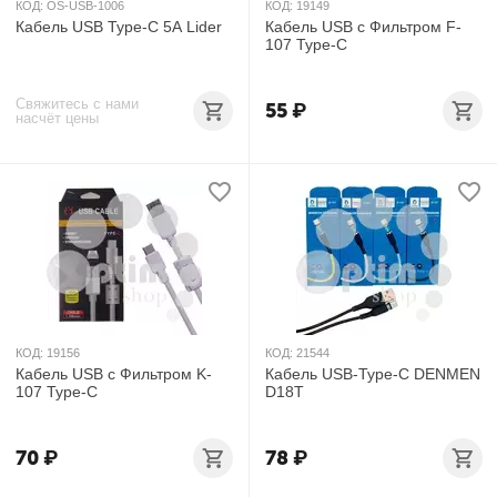
КОД:
OS-USB-1006
КОД:
19149
Кабель USB Type-C 5А Lider
Кабель USB с Фильтром F-
107 Type-C
Свяжитесь с нами
55
₽
насчёт цены
КОД:
19156
КОД:
21544
Кабель USB с Фильтром K-
Кабель USB-Type-C DENMEN
107 Type-C
D18T
70
₽
78
₽