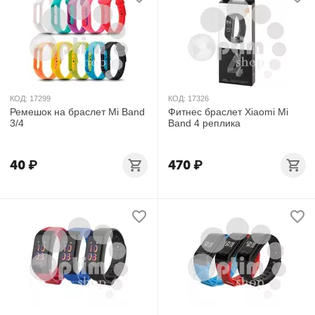
КОД:
17299
КОД:
17326
Ремешок на браслет Mi Band
Фитнес браслет Xiaomi Mi
3/4
Band 4 реплика
40
₽
470
₽