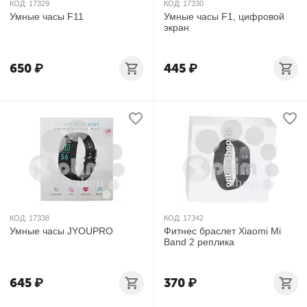
КОД:
17329
КОД:
17330
Умные часы F11
Умные часы F1, цифровой
экран
650
₽
445
₽
КОД:
17338
КОД:
17342
Умные часы JYOUPRO
Фитнес браслет Xiaomi Mi
Band 2 реплика
645
₽
370
₽