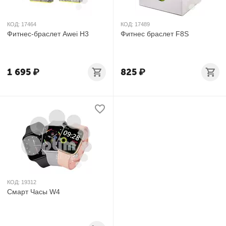
КОД:
17464
КОД:
17489
Фитнес-браслет Awei H3
Фитнес браслет F8S
1 695
₽
825
₽
КОД:
19312
Смарт Часы W4