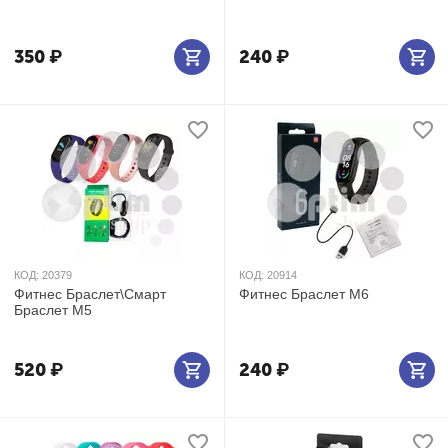
350
₽
240
₽
КОД:
20379
КОД:
20914
Фитнес Браслет\Смарт
Фитнес Браслет М6
Браслет М5
520
₽
240
₽