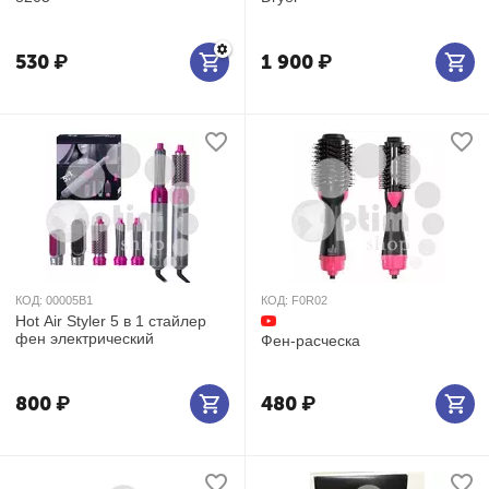
530
₽
1 900
₽
КОД:
00005B1
КОД:
F0R02
Hot Air Styler 5 в 1 стайлер
фен электрический
Фен-расческа
800
₽
480
₽