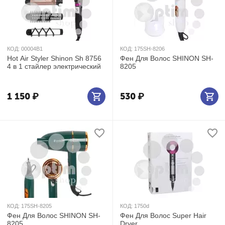
КОД:
00004B1
КОД:
175SH-8206
Hot Air Styler Shinon Sh 8756
Фен Для Волос SHINON SH-
4 в 1 стайлер электрический
8205
1 150
₽
530
₽
КОД:
175SH-8205
КОД:
1750d
Фен Для Волос SHINON SH-
Фен Для Волос Super Hair
8205
Dryer