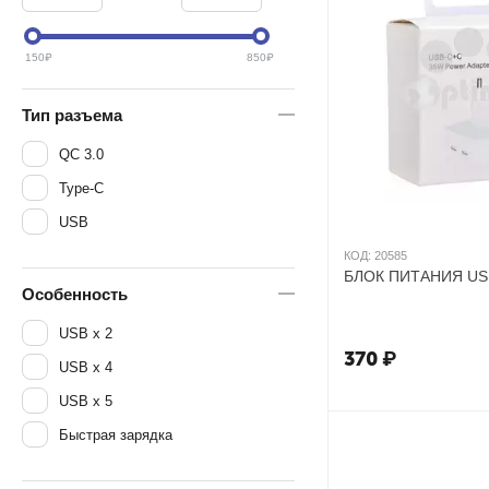
150
₽
850
₽
Тип разъема
QC 3.0
Type-C
USB
КОД:
20585
БЛОК 
Особенность
USB x 2
370
₽
USB x 4
USB x 5
Быстрая зарядка