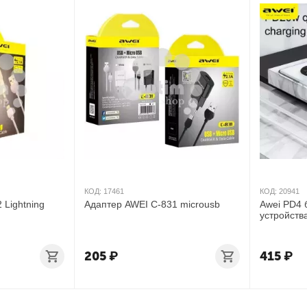
КОД:
17461
КОД:
20941
 Lightning
Адаптер AWEI C-831 microusb
Awei PD4 
устройств
205
₽
415
₽