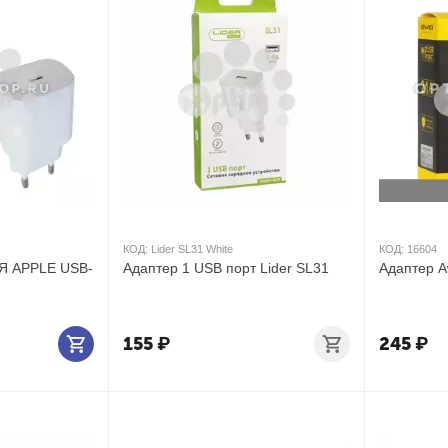
КОД:
Lider SL31 White
КОД:
16604
Я APPLE USB-
Адаптер 1 USB порт Lider SL31
Адаптер A
155
₽
245
₽