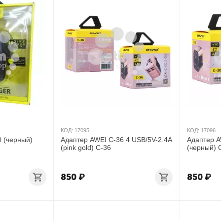
КОД:
17095
КОД:
17096
 (черный)
Адаптер AWEI C-36 4 USB/5V-2.4A
Адаптер A
(pink gold) C-36
(черный) 
850
₽
850
₽