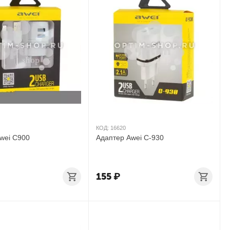
КОД:
16620
wei C900
Адаптер Awei C-930
155
₽