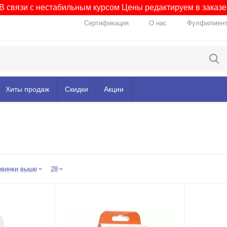
В связи с нестабильным курсом Цены редактируем в заказе
Сертификация
О нас
Фулфилмен
Хиты продаж
Скидки
Акции
овинки выше
28