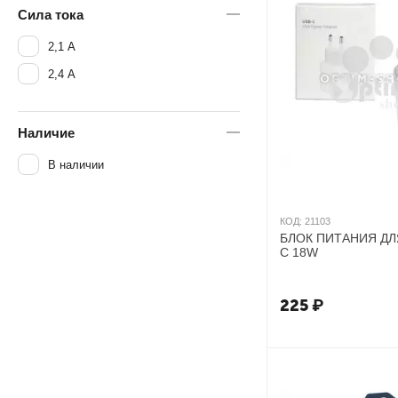
Сила тока
2,1 А
2,4 А
Наличие
В наличии
КОД:
21103
БЛОК ПИТАНИЯ ДЛ
C 18W
225
₽