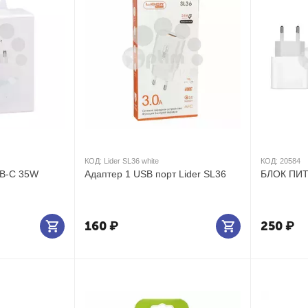
КОД:
Lider SL36 white
КОД:
20584
ПИТАНИЯ USB-C 35W
Адаптер 1 USB порт Lider SL36
160
₽
250
₽