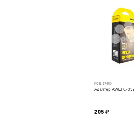
КОД:
17460
Адаптер AWEI C-832
205
₽