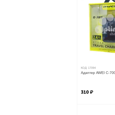
КОД:
17094
Адаптер AWEI C-700
310
₽