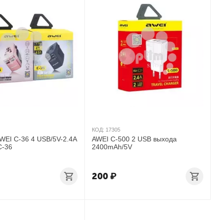
КОД:
17305
WEI C-36 4 USB/5V-2.4A
AWEI C-500 2 USB выхода
C-36
2400mAh/5V
200
₽