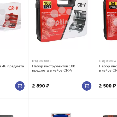
КОД:
0000108
КОД:
000094
в 46 предмета
Набор инструментов 108
Набор инс
предмета в кейсе CR-V
в кейсе C
2 890
₽
2 500
₽