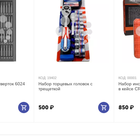
КОД:
19402
КОД:
00001
верток 6024
Набор торцевых головок с
Набор инс
трещеткой
в кейсе C
500
₽
850
₽