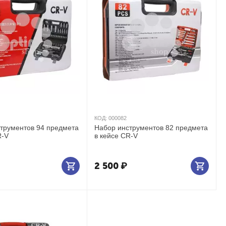
КОД:
000082
трументов 94 предмета
Набор инструментов 82 предмета
R-V
в кейсе CR-V
2 500
₽