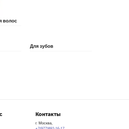
я волос
Для зубов
с
Контакты
г. Москва,
+7(977)892-16-17