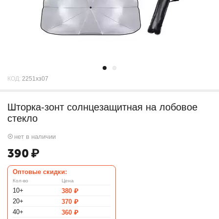
КОД:
2251хз07
Шторка-зонт солнцезащитная на лобовое
стекло
нет в наличии
390
₽
Оптовые скидки:
Кол-во
Цена
10+
380
₽
20+
370
₽
40+
360
₽