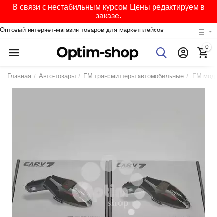
В связи с нестабильным курсом Цены редактируем в
заказе.
Оптовый интернет-магазин товаров для маркетплейсов
0
Главная
Авто-товары
FM трансмиттеры автомобильные
FM моду
/
/
/