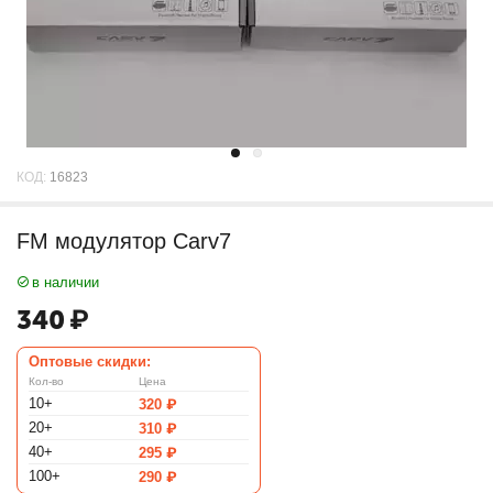
КОД:
16823
FM модулятор Carv7
в наличии
340
₽
Оптовые скидки:
Кол-во
Цена
10+
320
₽
20+
310
₽
40+
295
₽
100+
290
₽