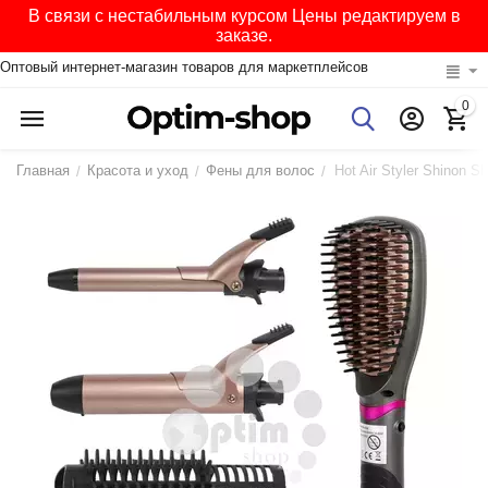
В связи с нестабильным курсом Цены редактируем в
заказе.
Оптовый интернет-магазин товаров для маркетплейсов
0
Главная
Красота и уход
Фены для волос
/
/
/