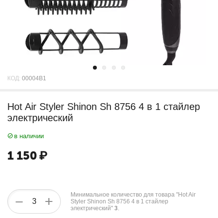
КОД:
00004B1
Hot Air Styler Shinon Sh 8756 4 в 1 стайлер
электрический
в наличии
1 150
₽
Минимальное количество для товара "Hot Air
+
−
Styler Shinon Sh 8756 4 в 1 стайлер
электрический"
3
.