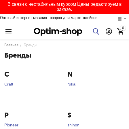
В связи с нестабильным курсом Цены редактируем в
заказе.
Оптовый интернет-магазин товаров для маркетплейсов
0
Главная
Бренды
/
Бренды
C
N
Craft
Nikai
P
S
Pioneer
shinon