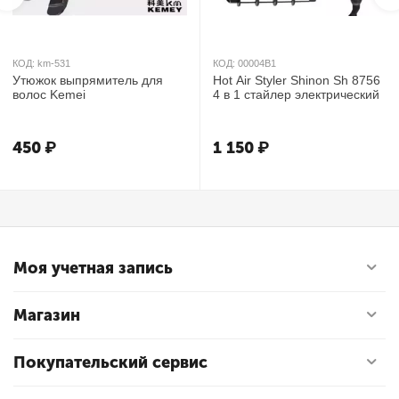
КОД:
km-531
КОД:
00004B1
Утюжок выпрямитель для
Hot Air Styler Shinon Sh 8756
волос Kemei
4 в 1 стайлер электрический
450
₽
1 150
₽
Моя учетная запись
Магазин
Покупательский сервис