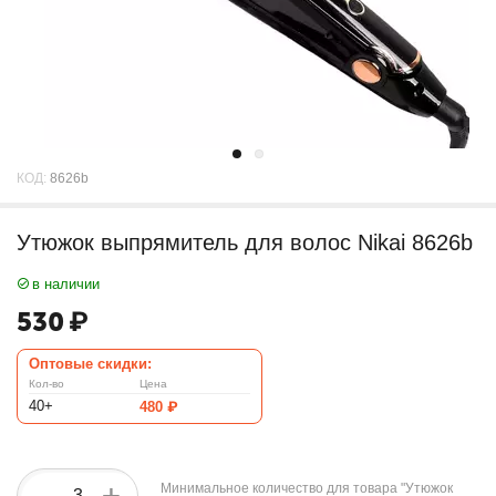
КОД:
8626b
Утюжок выпрямитель для волос Nikai 8626b
в наличии
530
₽
Оптовые скидки:
Кол-во
Цена
40+
480
₽
+
Минимальное количество для товара "Утюжок